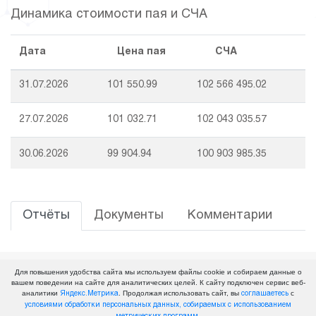
Динамика стоимости пая и СЧА
Дата
Цена пая
СЧА
31.07.2026
101 550.99
102 566 495.02
27.07.2026
101 032.71
102 043 035.57
30.06.2026
99 904.94
100 903 985.35
25.06.2026
99 959.38
100 958 970.25
Отчёты
Документы
Комментарии
29.05.2026
100 196.18
101 198 138.58
25.05.2026
100 377.79
101 381 568.76
Для повышения удобства сайта мы используем файлы cookie и собираем данные о
вашем поведении на сайте для аналитических целей. К сайту подключен сервис веб-
07.05.2026
99 989.88
100 989 778.36
аналитики
. Продолжая использовать сайт, вы
с
Яндекс.Метрика
соглашаетесь
условиями обработки персональных данных, собираемых с использованием
Политика конфиденциальности