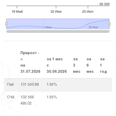
99 500
18 Май
22 Июн
20 Июл
1 Июн
1 Июн
20 Июл
20 Июл
Прирост -
>
за 1 мес
за
за
за
на
с
3
6
1
з
31.07.2026
30.06.2026
мес
мес
год
г
Пай
101 550.99
1.65%
СЧА
102 566
1.65%
495.02