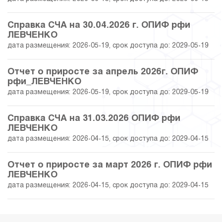
20.07.2026
3 641.25
9 444 526.47
Справка СЧА на 30.04.2026 г. ОПИФ рфи
ЛЕВЧЕНКО
дата размещения: 2026-05-19, срок доступа до: 2029-05-19
17.07.2026
3 461.86
8 979 220.02
Отчет о приросте за апрель 2026г. ОПИФ
16.07.2026
3 517.26
9 122 935.48
рфи_ЛЕВЧЕНКО
дата размещения: 2026-05-19, срок доступа до: 2029-05-19
15.07.2026
3 651.70
9 471 623.22
Справка СЧА на 31.03.2026 ОПИФ рфи
14.07.2026
3 756.53
9 723 484.17
ЛЕВЧЕНКО
дата размещения: 2026-04-15, срок доступа до: 2029-04-15
13.07.2026
3 760.24
9 733 073.47
Отчет о приросте за март 2026 г. ОПИФ рфи
10.07.2026
3 777.57
9 777 930.98
ЛЕВЧЕНКО
дата размещения: 2026-04-15, срок доступа до: 2029-04-15
09.07.2026
3 798.27
9 831 522.63
08.07.2026
3 806.22
9 852 100.34