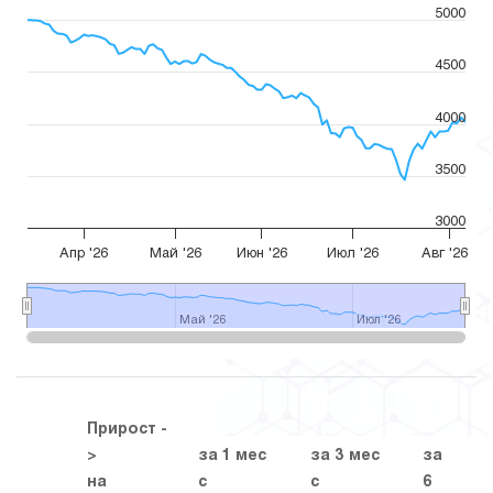
5000
4500
4000
3500
3000
Апр '26
Май '26
Июн '26
Июл '26
Авг '26
Май '26
Май '26
Июл '26
Июл '26
Прирост -
>
за 1 мес
за 3 мес
за
з
на
с
с
6
1