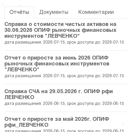
03.08.2026
4 013.39
10 366 180.29
Отчёты
Документы
Комментарии
31.07.2026
3 934.72
10 187 289.34
Справка о стоимости чистых активов на
30.06.2026 ОПИФ рыночных финансовых
30.07.2026
3 926.71
10 166 541.03
инструментов "ЛЕВЧЕНКО"
дата размещения: 2026-07-15, срок доступа до: 2029-07-15
29.07.2026
3 926.25
10 165 351.30
Отчет о приросте за июнь 2026 ОПИФ
28.07.2026
3 871.94
10 024 745.69
рыночных финансовых инструментов
"ЛЕВЧЕНКО"
27.07.2026
3 926.77
10 166 686.82
дата размещения: 2026-07-15, срок доступа до: 2029-07-15
24.07.2026
3 846.86
9 959 798.28
Справка СЧА на 29.05.2026 г. ОПИФ рфи
ЛЕВЧЕНКО
23.07.2026
3 762.56
9 721 543.44
дата размещения: 2026-06-15, срок доступа до: 2029-06-15
22.07.2026
3 809.13
9 879 976.33
Отчет о приросте за май 2026г. ОПИФ
рфи_ЛЕВЧЕНКО
21.07.2026
3 751.17
9 729 624.55
дата размещения: 2026-06-15, срок доступа до: 2029-06-15