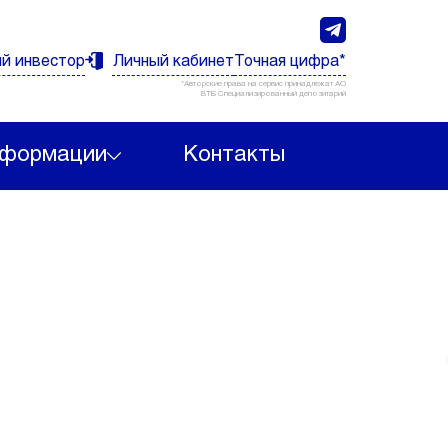
й инвестор
Личный кабинет
Точная цифра*
*Авторские права на сервис принадлежат АО
ВТБ Специализированный депозитарий
нформации
Контакты