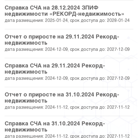
30.11.2018
16.15
25 492 116.00
Справка СЧА на 28.12.2024 ЗПИФ
недвижимости «РЕКОРД-недвижимость»
31.10.2018
16.59
25 603 305.00
дата размещения: 2025-01-24, срок доступа до: 2028-01-24
28.09.2018
16.46
25 569 173.00
Отчет о приросте на 29.11.2024 Рекорд-
недвижимость
31.08.2018
15.72
25 383 521.00
дата размещения: 2024-12-09, срок доступа до: 2027-12-09
31.07.2018
14.03
24 960 968.00
Справка СЧА на 29.11.2024 Рекорд-
недвижимость
29.06.2018
15.54
26 898 500.00
дата размещения: 2024-12-09, срок доступа до: 2027-12-09
31.05.2018
16.85
27 225 500.00
Отчет о приросте на 31.10.2024 Рекорд-
недвижимость
дата размещения: 2024-11-12, срок доступа до: 2027-11-12
28.04.2018
15.83
26 969 250.00
Справка СЧА на 31.10.2024 Рекорд-
30.03.2018
16.16
27 052 500.00
недвижимость
дата размещения: 2024-11-12, срок доступа до: 2027-11-12