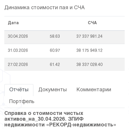
Динамика стоимости пая и СЧА
Дата
СЧА
30.04.2026
58.63
37 337 981.24
31.03.2026
60.97
38 175 949.12
27.02.2026
61.42
38 337 028.40
30.01.2026
63.51
39 086 138.71
Отчёты
Документы
Комментарии
30.12.2025
58.29
37 215 283.94
Портфель
28.11.2025
62.95
38 883 707.93
Справка о стоимости чистых
активов_на_30.04.2026. ЗПИФ
31.10.2025
65.70
39 868 756.98
недвижимости «РЕКОРД-недвижимость»