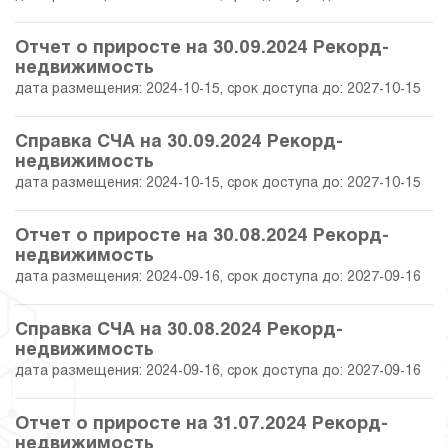
28.02.2018
15.06
26 778 750.00
Отчет о приросте на 30.09.2024 Рекорд-
31.01.2018
15.24
26 822 865.25
недвижимость
дата размещения: 2024-10-15, срок доступа до: 2027-10-15
29.12.2017
13.20
27 970 298.19
Справка СЧА на 30.09.2024 Рекорд-
30.11.2017
15.37
28 512 897.43
недвижимость
дата размещения: 2024-10-15, срок доступа до: 2027-10-15
31.10.2017
12.22
27 725 741.00
Отчет о приросте на 30.08.2024 Рекорд-
30.09.2017
9.67
27 088 924.56
недвижимость
дата размещения: 2024-09-16, срок доступа до: 2027-09-16
31.08.2017
10.06
27 187 000.00
Справка СЧА на 30.08.2024 Рекорд-
31.07.2017
10.36
27 261 500.00
недвижимость
дата размещения: 2024-09-16, срок доступа до: 2027-09-16
30.06.2017
10.62
27 656 000.00
Отчет о приросте на 31.07.2024 Рекорд-
недвижимость
31.05.2017
11.46
27 865 250.00