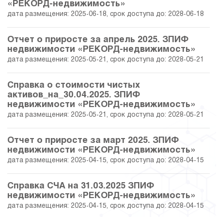
«РЕКОРД-недвижимость»
дата размещения: 2025-06-18, срок доступа до: 2028-06-18
26.02.2021
40.96
38 046 422.07
29.01.2021
41.20
38 135 180.38
Отчет о приросте за апрель 2025. ЗПИФ
недвижимости «РЕКОРД-недвижимость»
дата размещения: 2025-05-21, срок доступа до: 2028-05-21
31.12.2020
36.99
38 612 206.06
Справка о стоимости чистых
30.11.2020
35.69
38 130 496.66
активов_на_30.04.2025. ЗПИФ
недвижимости «РЕКОРД-недвижимость»
30.10.2020
34.16
37 564 939.75
дата размещения: 2025-05-21, срок доступа до: 2028-05-21
30.09.2020
33.85
37 447 962.94
Отчет о приросте за март 2025. ЗПИФ
недвижимости «РЕКОРД-недвижимость»
31.08.2020
31.78
36 684 736.27
дата размещения: 2025-04-15, срок доступа до: 2028-04-15
31.07.2020
33.05
40 588 117.32
Справка СЧА на 31.03.2025 ЗПИФ
недвижимости «РЕКОРД-недвижимость»
30.06.2020
31.99
41 738 107.16
дата размещения: 2025-04-15, срок доступа до: 2028-04-15