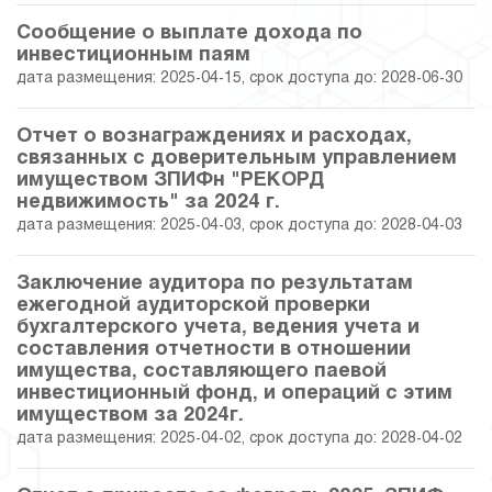
29.05.2020
32.45
41 922 958.35
Сообщение о выплате дохода по
инвестиционным паям
дата размещения: 2025-04-15, срок доступа до: 2028-06-30
30.04.2020
31.44
41 513 037.52
27.03.2020
31.59
32 268 198.49
Отчет о вознаграждениях и расходах,
связанных с доверительным управлением
имуществом ЗПИФн "РЕКОРД
28.02.2020
30.50
31 926 223.39
недвижимость" за 2024 г.
дата размещения: 2025-04-03, срок доступа до: 2028-04-03
31.01.2020
30.67
31 979 577.00
Заключение аудитора по результатам
31.12.2019
26.25
31 346 272.91
ежегодной аудиторской проверки
бухгалтерского учета, ведения учета и
составления отчетности в отношении
29.11.2019
29.53
24 293 421.22
имущества, составляющего паевой
инвестиционный фонд, и операций с этим
31.10.2019
28.67
24 089 658.97
имуществом за 2024г.
дата размещения: 2025-04-02, срок доступа до: 2028-04-02
30.09.2019
29.20
24 215 161.71