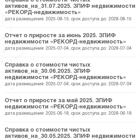
Справка о стоимости чистых
активов_на_31.07.2025. ЗПИФ недвижимости
30.11.2021
48.39
39 800 900.42
«РЕКОРД-недвижимость»
дата размещения: 2025-08-15, срок доступа до: 2028-08-15
29.10.2021
46.97
39 272 858.43
Отчет о приросте за июнь 2025. ЗПИФ
недвижимости «РЕКОРД-недвижимость»
30.09.2021
47.34
39 412 259.83
дата размещения: 2025-07-04, срок доступа до: 2028-07-04
31.08.2021
44.08
38 238 306.69
Справка о стоимости чистых
активов_на_30.06.2025. ЗПИФ
30.07.2021
44.07
38 232 262.58
недвижимости «РЕКОРД-недвижимость»
дата размещения: 2025-07-04, срок доступа до: 2028-07-04
30.06.2021
44.35
39 299 268.98
Отчет о приросте за май 2025. ЗПИФ
31.05.2021
44.74
39 444 347.98
недвижимости «РЕКОРД-недвижимость»
дата размещения: 2025-06-18, срок доступа до: 2028-06-18
30.04.2021
38.52
37 141 561.69
Справка о стоимости чистых
31.03.2021
38.90
37 281 766.42
активов_на_30.05.2025. ЗПИФ недвижимости