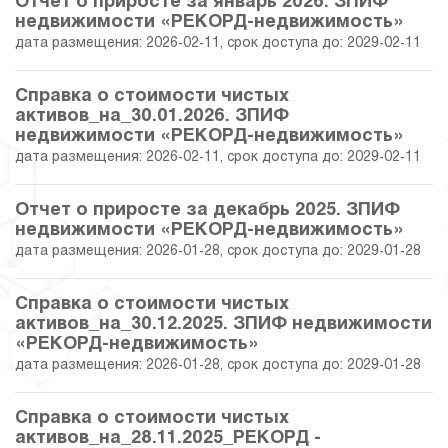
Отчет о приросте за январь 2026. ЗПИФ
29.03.2024
53.93
38 122 797.85
недвижимости «РЕКОРД-недвижимость»
дата размещения: 2026-02-11, срок доступа до: 2029-02-11
29.02.2024
56.56
38 723 379.36
Справка о стоимости чистых
31.01.2024
55.59
38 365 614.54
активов_на_30.01.2026. ЗПИФ
недвижимости «РЕКОРД-недвижимость»
29.12.2023
46.20
34 907 669.58
дата размещения: 2026-02-11, срок доступа до: 2029-02-11
30.11.2023
46.47
35 008 505.22
Отчет о приросте за декабрь 2025. ЗПИФ
недвижимости «РЕКОРД-недвижимость»
дата размещения: 2026-01-28, срок доступа до: 2029-01-28
31.10.2023
50.45
36 471 254.10
Справка о стоимости чистых
29.09.2023
49.98
36 999 149.47
активов_на_30.12.2025. ЗПИФ недвижимости
«РЕКОРД-недвижимость»
31.08.2023
53.44
38 271 356.48
дата размещения: 2026-01-28, срок доступа до: 2029-01-28
31.07.2023
46.40
38 588 228.01
Справка о стоимости чистых
активов_на_28.11.2025_РЕКОРД -