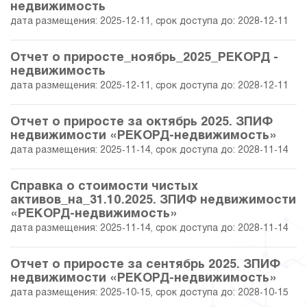
30.06.2023
34.63
34 257 583.16
недвижимость
дата размещения: 2025-12-11, срок доступа до: 2028-12-11
31.05.2023
35.22
34 472 680.24
Отчет о приросте_ноябрь_2025_РЕКОРД -
28.04.2023
35.88
34 715 775.65
недвижимость
дата размещения: 2025-12-11, срок доступа до: 2028-12-11
31.03.2023
49.80
37 067 205.24
Отчет о приросте за октябрь 2025. ЗПИФ
недвижимости «РЕКОРД-недвижимость»
28.02.2023
46.85
35 977 134.78
дата размещения: 2025-11-14, срок доступа до: 2028-11-14
31.01.2023
50.00
37 140 346.10
Справка о стоимости чистых
активов_на_31.10.2025. ЗПИФ недвижимости
30.12.2022
48.22
36 482 555.70
«РЕКОРД-недвижимость»
дата размещения: 2025-11-14, срок доступа до: 2028-11-14
30.11.2022
48.89
36 732 990.45
Отчет о приросте за сентябрь 2025. ЗПИФ
31.10.2022
49.33
36 893 149.56
недвижимости «РЕКОРД-недвижимость»
дата размещения: 2025-10-15, срок доступа до: 2028-10-15
30.09.2022
52.80
38 176 673.05