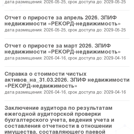
дата размещения: 2026-05-25, срок доступа до: 2029-05-25
30.09.2025
65.49
39 793 285.99
Отчет о приросте за апрель 2026. ЗПИФ
29.08.2025
66.19
40 047 198.02
недвижимости «РЕКОРД-недвижимость»
дата размещения: 2026-05-25, срок доступа до: 2029-05-25
31.07.2025
65.86
39 928 995.19
Отчет о приросте за март 2026. ЗПИФ
30.06.2025
62.43
38 698 068.49
недвижимости «РЕКОРД-недвижимость»
дата размещения: 2026-04-16, срок доступа до: 2029-04-16
30.05.2025
62.16
38 600 723.53
Справка о стоимости чистых
активов_на_31.03.2026. ЗПИФ недвижимости
30.04.2025
62.93
38 877 937.70
«РЕКОРД-недвижимость»
дата размещения: 2026-04-16, срок доступа до: 2029-04-16
31.03.2025
63.59
39 114 648.14
Заключение аудитора по результатам
28.02.2025
64.74
39 527 512.07
ежегодной аудиторской проверки
бухгалтерского учета, ведения учета и
31.01.2025
60.34
37 949 045.43
составления отчетности в отношении
имущества, составляющего паевой