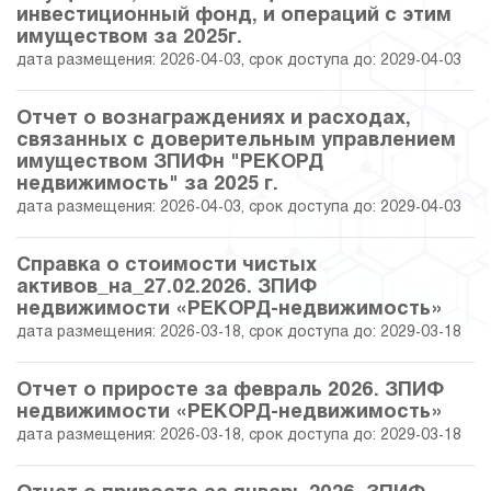
инвестиционный фонд, и операций с этим
28.12.2024
52.73
35 224 166.17
имуществом за 2025г.
дата размещения: 2026-04-03, срок доступа до: 2029-04-03
29.11.2024
53.13
35 367 621.60
Отчет о вознаграждениях и расходах,
31.10.2024
53.66
35 558 897.39
связанных с доверительным управлением
имуществом ЗПИФн "РЕКОРД
30.09.2024
54.14
35 730 392.06
недвижимость" за 2025 г.
дата размещения: 2026-04-03, срок доступа до: 2029-04-03
30.08.2024
55.20
36 110 291.89
Справка о стоимости чистых
активов_на_27.02.2026. ЗПИФ
31.07.2024
55.78
36 317 565.25
недвижимости «РЕКОРД-недвижимость»
дата размещения: 2026-03-18, срок доступа до: 2029-03-18
28.06.2024
55.38
37 249 555.16
Отчет о приросте за февраль 2026. ЗПИФ
31.05.2024
54.73
37 014 243.53
недвижимости «РЕКОРД-недвижимость»
дата размещения: 2026-03-18, срок доступа до: 2029-03-18
27.04.2024
55.29
38 255 731.22