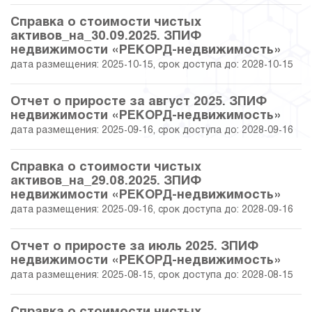
Справка о стоимости чистых
31.08.2022
53.13
38 299 851.50
активов_на_30.09.2025. ЗПИФ
недвижимости «РЕКОРД-недвижимость»
29.07.2022
53.37
38 387 277.18
дата размещения: 2025-10-15, срок доступа до: 2028-10-15
30.06.2022
51.95
39 819 889.44
Отчет о приросте за август 2025. ЗПИФ
недвижимости «РЕКОРД-недвижимость»
дата размещения: 2025-09-16, срок доступа до: 2028-09-16
31.05.2022
52.34
39 965 065.97
Справка о стоимости чистых
29.04.2022
52.33
39 961 755.23
активов_на_29.08.2025. ЗПИФ
недвижимости «РЕКОРД-недвижимость»
31.03.2022
52.95
40 189 599.56
дата размещения: 2025-09-16, срок доступа до: 2028-09-16
28.02.2022
51.65
39 712 001.47
Отчет о приросте за июль 2025. ЗПИФ
недвижимости «РЕКОРД-недвижимость»
31.01.2022
52.10
39 875 298.72
дата размещения: 2025-08-15, срок доступа до: 2028-08-15
30.12.2021
48.58
39 870 313.57