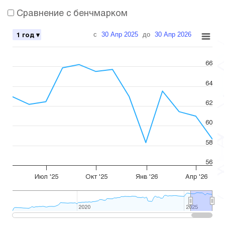
Сравнение с бенчмарком
с
30 Апр 2025
до
30 Апр 2026
1 год ▾
66
64
62
60
58
56
Июл '25
Окт '25
Янв '26
Апр '26
2020
2020
2025
2025