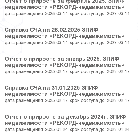
Отчет о приросте за февраль 2025. ЗПИФ
30.08.2019
29.01
24 171 795.29
недвижимости «РЕКОРД-недвижимость»
дата размещения: 2025-03-14, срок доступа до: 2028-03-14
31.07.2019
28.32
24 009 409.81
Справка СЧА на 28.02.2025 ЗПИФ
28.06.2019
28.82
25 971 458.40
недвижимости «РЕКОРД-недвижимость»
дата размещения: 2025-03-14, срок доступа до: 2028-03-14
31.05.2019
29.32
26 097 768.79
Отчет о приросте за январь 2025. ЗПИФ
недвижимости «РЕКОРД-недвижимость»
30.04.2019
29.49
26 140 325.64
дата размещения: 2025-02-12, срок доступа до: 2028-02-12
29.03.2019
30.13
26 300 086.55
Справка СЧА на 31.01.2025 ЗПИФ
недвижимости «РЕКОРД-недвижимость»
28.02.2019
23.35
24 603 959.79
дата размещения: 2025-02-12, срок доступа до: 2028-02-12
31.01.2019
19.96
23 757 491.11
Отчет о приросте за декабрь 2024г. ЗПИФ
недвижимости «РЕКОРД-недвижимость»
31.12.2018
17.30
25 780 041.56
дата размещения: 2025-01-24, срок доступа до: 2028-01-24